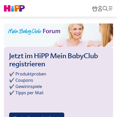
Skip to main content
Warenkor
HiPP M
Such
Jetzt im HiPP Mein BabyClub
registrieren
✔️ Produktproben
✔️ Coupons
✔️ Gewinnspiele
✔️ Tipps per Mail