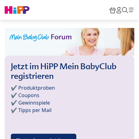
Skip to main content
Warenkor
HiPP M
Such
Jetzt im HiPP Mein BabyClub
registrieren
✔️ Produktproben
✔️ Coupons
✔️ Gewinnspiele
✔️ Tipps per Mail