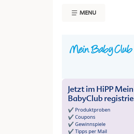
Skip to main content
MENU
Jetzt im HiPP Mein
BabyClub registri
✔️ Produktproben
✔️ Coupons
✔️ Gewinnspiele
✔️ Tipps per Mail