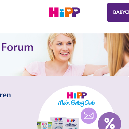
BABYC
eren