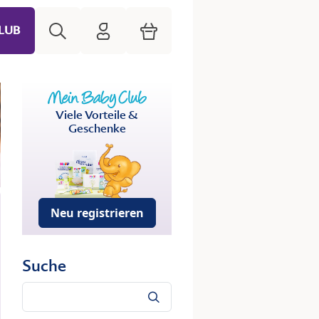
Suche
HiPP Mein Babyclub
Warenkorb
LUB
Viele Vorteile &
Geschenke
Neu registrieren
Suche
Suche