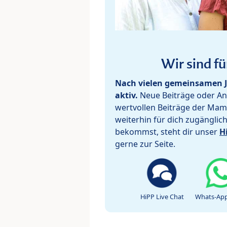
Wir sind fü
Nach vielen gemeinsamen J
aktiv.
Neue Beiträge oder Ant
wertvollen Beiträge der Mam
weiterhin für dich zugänglic
bekommst, steht dir unser
H
gerne zur Seite.
HiPP Live Chat
Whats-App