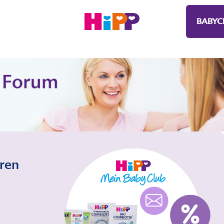
BABYC
eren