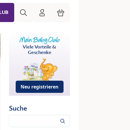
Suche
HiPP Mein Babyclub
Warenkorb
LUB
Viele Vorteile &
Geschenke
Neu registrieren
Suche
Suche