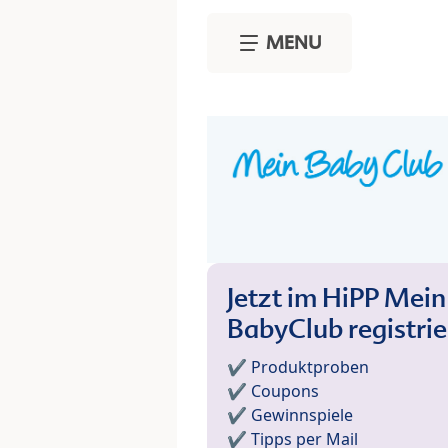
Skip to main content
MENU
Jetzt im HiPP Mein
BabyClub registri
✔️ Produktproben
✔️ Coupons
✔️ Gewinnspiele
✔️ Tipps per Mail