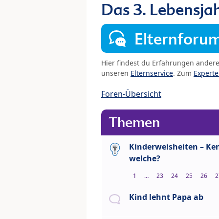
Das 3. Lebensja
Elternforu
Hier findest du Erfahrungen ander
unseren
Elternservice
. Zum
Expert
Foren-Übersicht
Themen
Kinderweisheiten – Ke
welche?
1
…
23
24
25
26
2
Kind lehnt Papa ab