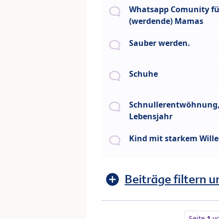
Whatsapp Comunity fü
(werdende) Mamas
Sauber werden.
Schuhe
Schnullerentwöhnung, 
Lebensjahr
Kind mit starkem Will
Beiträge filtern u
Seite
1
v