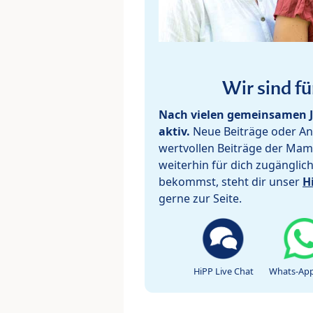
Wir sind fü
Nach vielen gemeinsamen J
aktiv.
Neue Beiträge oder Ant
wertvollen Beiträge der Mam
weiterhin für dich zugänglic
bekommst, steht dir unser
H
gerne zur Seite.
HiPP Live Chat
Whats-App