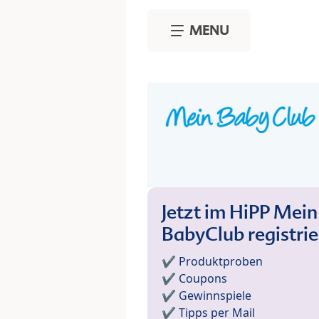
Skip to main content
MENU
Jetzt im HiPP Mein
BabyClub registri
✔️ Produktproben
✔️ Coupons
✔️ Gewinnspiele
✔️ Tipps per Mail