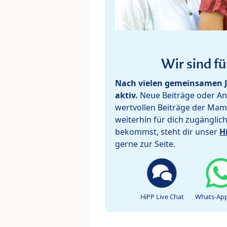
Wir sind fü
Nach vielen gemeinsamen J
aktiv.
Neue Beiträge oder Ant
wertvollen Beiträge der Mam
weiterhin für dich zugänglic
bekommst, steht dir unser
H
gerne zur Seite.
HiPP Live Chat
Whats-App