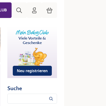
Suche
HiPP Mein Babyclub
Warenkorb
LUB
Viele Vorteile &
Geschenke
Neu registrieren
Suche
Suche