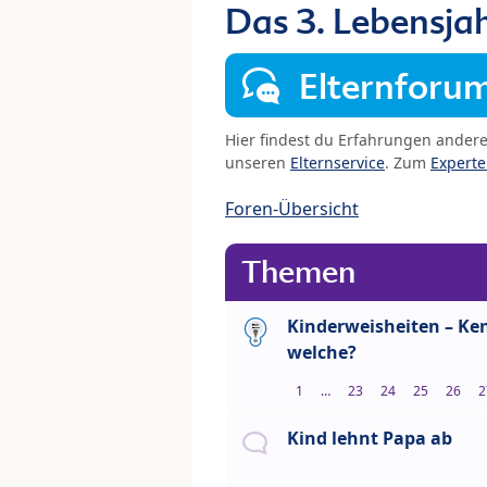
Das 3. Lebensja
Elternforu
Hier findest du Erfahrungen ander
unseren
Elternservice
. Zum
Expert
Foren-Übersicht
Themen
Kinderweisheiten – Ke
welche?
1
…
23
24
25
26
2
Kind lehnt Papa ab