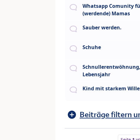
Whatsapp Comunity fü
(werdende) Mamas
Sauber werden.
Schuhe
Schnullerentwöhnung, 
Lebensjahr
Kind mit starkem Will
Beiträge filtern u
Seite
1
v