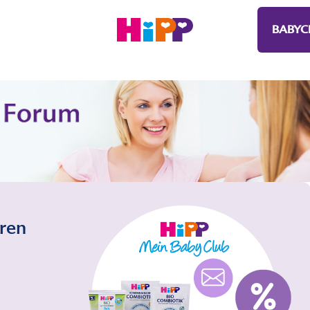
BABYC
eren