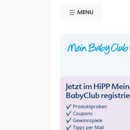
Skip to main content
MENU
Jetzt im HiPP Mein
BabyClub registri
✔️ Produktproben
✔️ Coupons
✔️ Gewinnspiele
✔️ Tipps per Mail