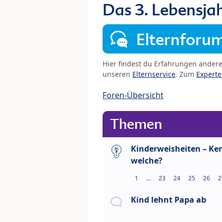
Das 3. Lebensja
Elternforu
Hier findest du Erfahrungen ander
unseren
Elternservice
. Zum
Expert
Foren-Übersicht
Themen
Kinderweisheiten – Ke
welche?
1
…
23
24
25
26
2
Kind lehnt Papa ab