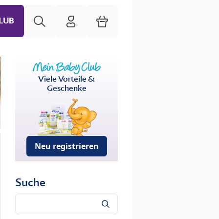
Suche
HiPP Mein Babyclub
Warenkorb
LUB
Viele Vorteile &
Geschenke
Neu registrieren
Suche
Suche