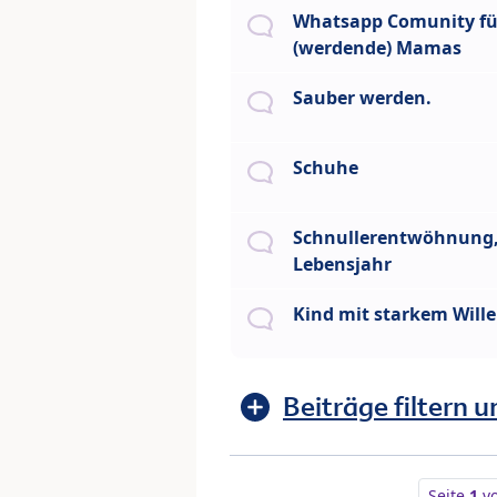
Whatsapp Comunity fü
(werdende) Mamas
Sauber werden.
Schuhe
Schnullerentwöhnung, 
Lebensjahr
Kind mit starkem Will
Beiträge filtern u
Seite
1
v