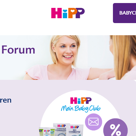
BABYC
eren