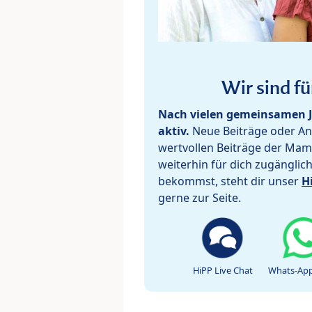
Wir sind fü
Nach vielen gemeinsamen J
aktiv.
Neue Beiträge oder Ant
wertvollen Beiträge der Mam
weiterhin für dich zugänglic
bekommst, steht dir unser
H
gerne zur Seite.
HiPP Live Chat
Whats-App