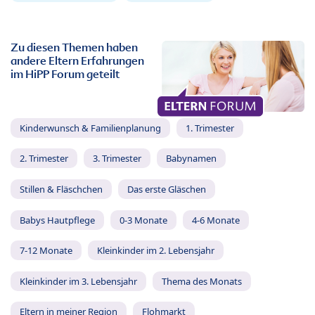
Zu diesen Themen haben
andere Eltern Erfahrungen
im HiPP Forum geteilt
Kinderwunsch & Familienplanung
1. Trimester
2. Trimester
3. Trimester
Babynamen
Stillen & Fläschchen
Das erste Gläschen
Babys Hautpflege
0-3 Monate
4-6 Monate
7-12 Monate
Kleinkinder im 2. Lebensjahr
Kleinkinder im 3. Lebensjahr
Thema des Monats
Eltern in meiner Region
Flohmarkt