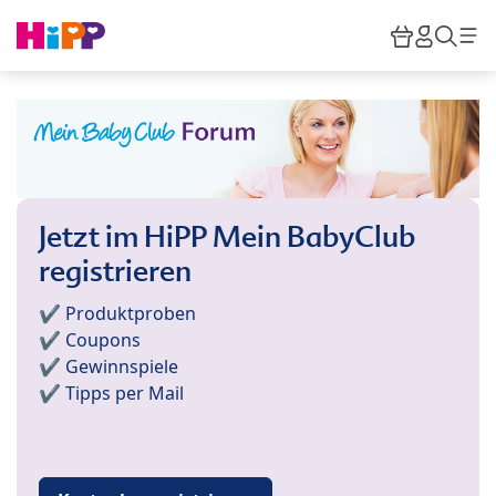
Skip to main content
Warenkor
HiPP M
Such
Jetzt im HiPP Mein BabyClub
registrieren
✔️ Produktproben
✔️ Coupons
✔️ Gewinnspiele
✔️ Tipps per Mail