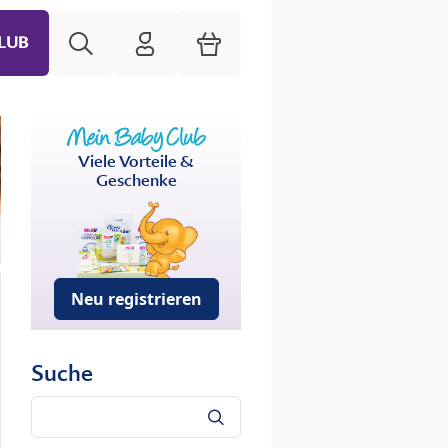
Suche
HiPP Mein Babyclub
Warenkorb
LUB
Viele Vorteile &
Geschenke
Neu registrieren
Suche
Suche