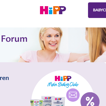
BABYC
eren