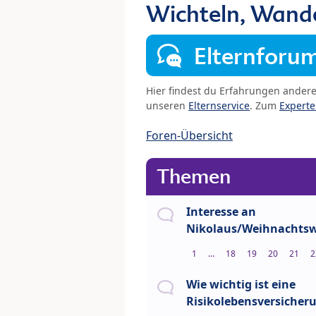
Wichteln, Wand
Elternforu
Hier findest du Erfahrungen ander
unseren
Elternservice
. Zum
Expert
Foren-Übersicht
Themen
Interesse an
Nikolaus/Weihnachtsw
1
…
18
19
20
21
2
Wie wichtig ist eine
Risikolebensversicher