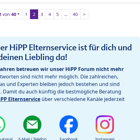
2
von
40
1
2
3
4
5
…
40
>
r HiPP Elternservice ist für dich und
deinen Liebling da!
ahren betreuen wir unser HiPP Forum nicht mehr
worten sind nicht mehr möglich. Die zahlreichen,
as und Experten bleiben jedoch bestehen und sind
h. Damit du auch künftig die bestmögliche Beratung
iPP Elternservice
über verschiedene Kanäle jederzeit
-Kanal
E-Mail / Telefon
Facebook
Instagram