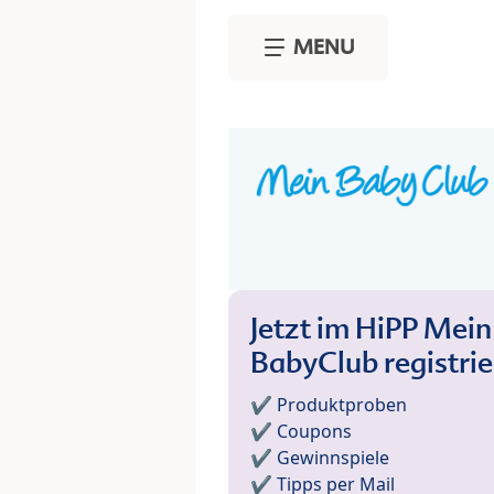
Skip to main content
MENU
Jetzt im HiPP Mein
BabyClub registri
✔️ Produktproben
✔️ Coupons
✔️ Gewinnspiele
✔️ Tipps per Mail