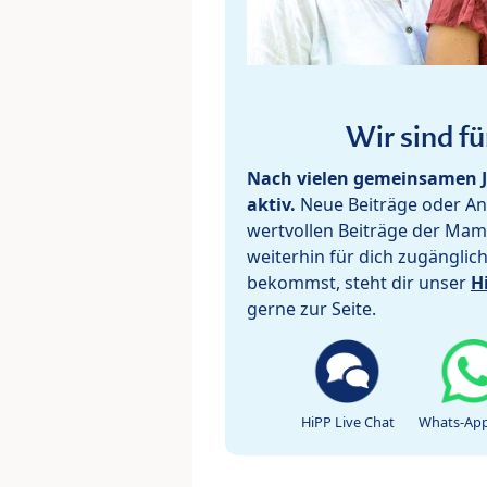
Wir sind fü
Nach vielen gemeinsamen J
aktiv.
Neue Beiträge oder Ant
wertvollen Beiträge der Mam
weiterhin für dich zugänglic
bekommst, steht dir unser
H
gerne zur Seite.
HiPP Live Chat
Whats-App