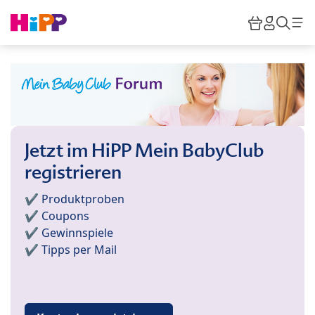
Skip to main content
Warenkor
HiPP M
Such
Jetzt im HiPP Mein BabyClub
registrieren
✔️ Produktproben
✔️ Coupons
✔️ Gewinnspiele
✔️ Tipps per Mail