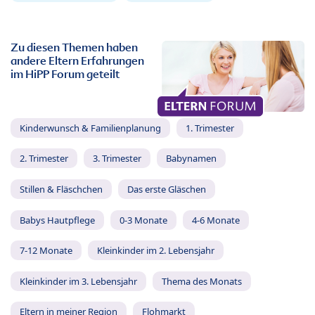
Zu diesen Themen haben
andere Eltern Erfahrungen
im HiPP Forum geteilt
Kinderwunsch & Familienplanung
1. Trimester
2. Trimester
3. Trimester
Babynamen
Stillen & Fläschchen
Das erste Gläschen
Babys Hautpflege
0-3 Monate
4-6 Monate
7-12 Monate
Kleinkinder im 2. Lebensjahr
Kleinkinder im 3. Lebensjahr
Thema des Monats
Eltern in meiner Region
Flohmarkt