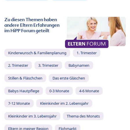
Zu diesen Themen haben
andere Eltern Erfahrungen
im HiPP Forum geteilt
Kinderwunsch & Familienplanung
1. Trimester
2. Trimester
3. Trimester
Babynamen
Stillen & Fläschchen
Das erste Gläschen
Babys Hautpflege
0-3 Monate
4-6 Monate
7-12 Monate
Kleinkinder im 2. Lebensjahr
Kleinkinder im 3. Lebensjahr
Thema des Monats
Eltern in meiner Region
Flohmarkt