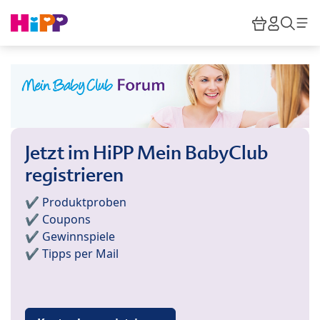
Skip to main content
Warenkor
HiPP M
Such
Jetzt im HiPP Mein BabyClub
registrieren
✔️ Produktproben
✔️ Coupons
✔️ Gewinnspiele
✔️ Tipps per Mail