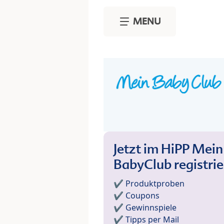
Skip to main content
MENU
Jetzt im HiPP Mein
BabyClub registri
✔️ Produktproben
✔️ Coupons
✔️ Gewinnspiele
✔️ Tipps per Mail