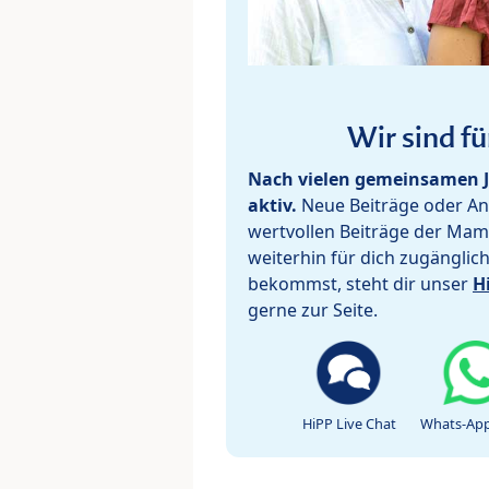
Wir sind fü
Nach vielen gemeinsamen J
aktiv.
Neue Beiträge oder Ant
wertvollen Beiträge der Mam
weiterhin für dich zugänglic
bekommst, steht dir unser
H
gerne zur Seite.
HiPP Live Chat
Whats-App