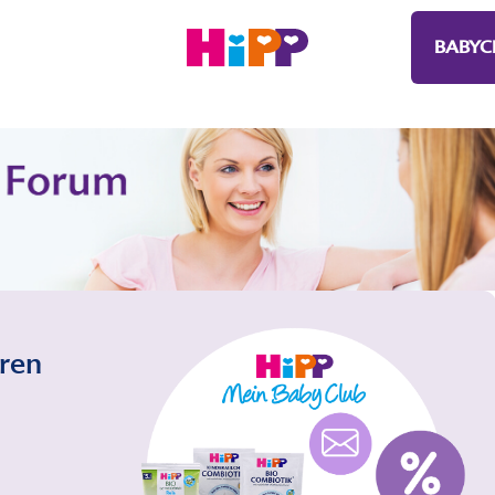
BABYC
eren