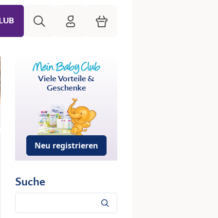
Suche
HiPP Mein Babyclub
Warenkorb
LUB
Viele Vorteile &
Geschenke
Neu registrieren
Suche
Suche