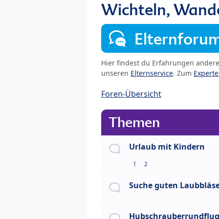
Wichteln, Wand
Elternforu
Hier findest du Erfahrungen ander
unseren
Elternservice
. Zum
Expert
Foren-Übersicht
Themen
Urlaub mit Kindern
1
2
Suche guten Laubbläs
Hubschrauberrundflu