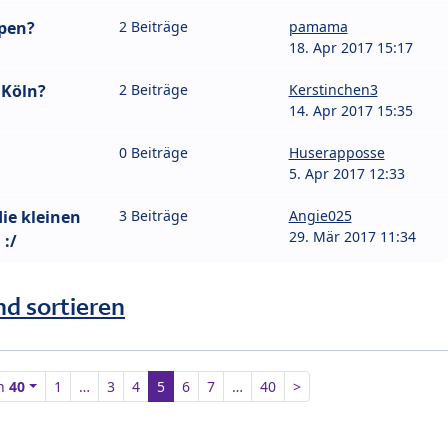
pen?
2 Beiträge
pamama
18. Apr 2017 15:17
 Köln?
2 Beiträge
Kerstinchen3
14. Apr 2017 15:35
0 Beiträge
Huserapposse
5. Apr 2017 12:33
ie kleinen
3 Beiträge
Angie025
29. Mär 2017 11:34
 :/
nd sortieren
n
40
1
…
3
4
5
6
7
…
40
>