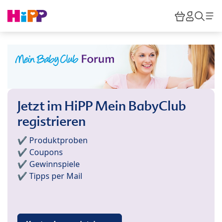
Skip to main content
Warenkor
HiPP M
Such
Jetzt im HiPP Mein BabyClub
registrieren
✔️ Produktproben
✔️ Coupons
✔️ Gewinnspiele
✔️ Tipps per Mail