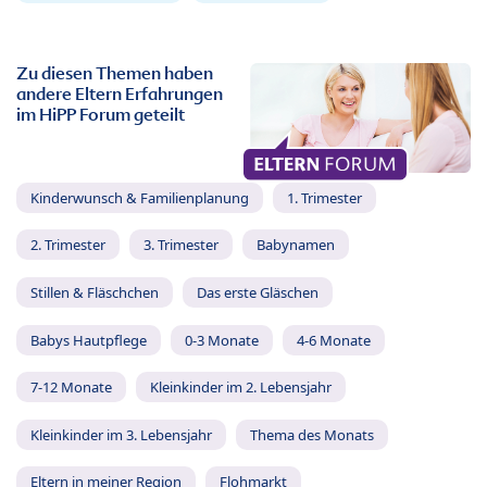
Zu diesen Themen haben
andere Eltern Erfahrungen
im HiPP Forum geteilt
Kinderwunsch & Familienplanung
1. Trimester
2. Trimester
3. Trimester
Babynamen
Stillen & Fläschchen
Das erste Gläschen
Babys Hautpflege
0-3 Monate
4-6 Monate
7-12 Monate
Kleinkinder im 2. Lebensjahr
Kleinkinder im 3. Lebensjahr
Thema des Monats
Eltern in meiner Region
Flohmarkt