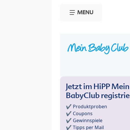
Skip to main content
MENU
Jetzt im HiPP Mein
BabyClub registri
✔️ Produktproben
✔️ Coupons
✔️ Gewinnspiele
✔️ Tipps per Mail