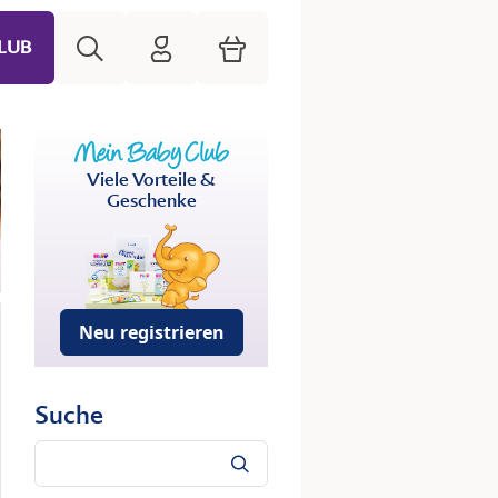
Suche
HiPP Mein Babyclub
Warenkorb
LUB
Viele Vorteile &
Geschenke
Neu registrieren
Suche
Suche