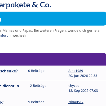
erpakete & Co.
m
er Mamas und Papas. Bei weiteren Fragen, wende dich gerne an
enforum
wechseln.
eschenke?
0 Beiträge
Aine1989
20. Jun 2026 22:33
eldienst in
12 Beiträge
chycoo
18. Sep 2025 07:03
nk"
5 Beiträge
Nina0512