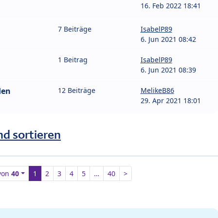
16. Feb 2022 18:41
7 Beiträge
IsabelP89
6. Jun 2021 08:42
1 Beitrag
IsabelP89
6. Jun 2021 08:39
den
12 Beiträge
MelikeB86
29. Apr 2021 18:01
nd sortieren
von
40
1
2
3
4
5
…
40
>