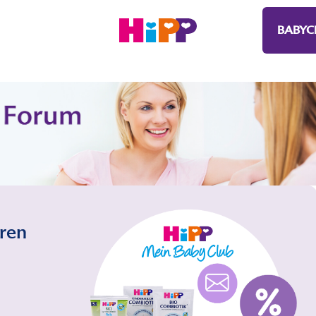
BABYC
eren