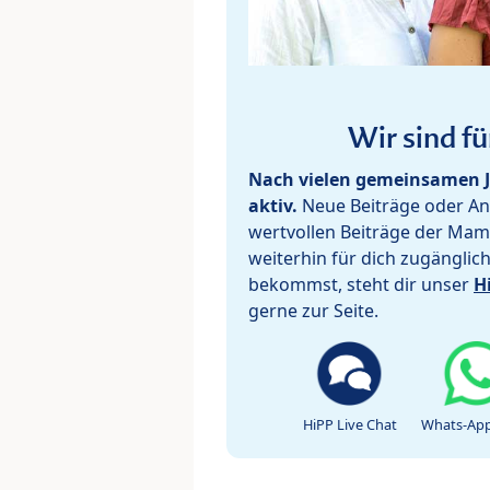
Wir sind fü
Nach vielen gemeinsamen J
aktiv.
Neue Beiträge oder Ant
wertvollen Beiträge der Mam
weiterhin für dich zugänglic
bekommst, steht dir unser
H
gerne zur Seite.
HiPP Live Chat
Whats-App