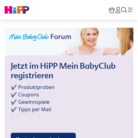
Skip to main content
Warenkor
HiPP M
Such
Jetzt im HiPP Mein BabyClub
registrieren
✔️ Produktproben
✔️ Coupons
✔️ Gewinnspiele
✔️ Tipps per Mail