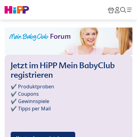
Skip to main content
Warenkor
HiPP M
Such
Jetzt im HiPP Mein BabyClub
registrieren
✔️ Produktproben
✔️ Coupons
✔️ Gewinnspiele
✔️ Tipps per Mail