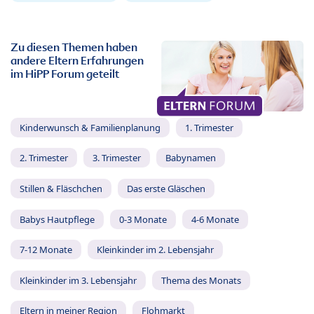
Zu diesen Themen haben
andere Eltern Erfahrungen
im HiPP Forum geteilt
Kinderwunsch & Familienplanung
1. Trimester
2. Trimester
3. Trimester
Babynamen
Stillen & Fläschchen
Das erste Gläschen
Babys Hautpflege
0-3 Monate
4-6 Monate
7-12 Monate
Kleinkinder im 2. Lebensjahr
Kleinkinder im 3. Lebensjahr
Thema des Monats
Eltern in meiner Region
Flohmarkt