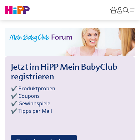
Skip to main content
Warenkor
HiPP M
Such
Jetzt im HiPP Mein BabyClub
registrieren
✔️ Produktproben
✔️ Coupons
✔️ Gewinnspiele
✔️ Tipps per Mail