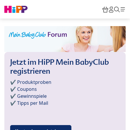
Skip to main content
Warenkor
HiPP M
Such
Jetzt im HiPP Mein BabyClub
registrieren
✔️ Produktproben
✔️ Coupons
✔️ Gewinnspiele
✔️ Tipps per Mail