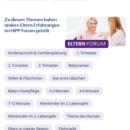
Zu diesen Themen haben
andere Eltern Erfahrungen
im HiPP Forum geteilt
Kinderwunsch & Familienplanung
1. Trimester
2. Trimester
3. Trimester
Babynamen
Stillen & Fläschchen
Das erste Gläschen
Babys Hautpflege
0-3 Monate
4-6 Monate
7-12 Monate
Kleinkinder im 2. Lebensjahr
Kleinkinder im 3. Lebensjahr
Thema des Monats
Eltern in meiner Region
Flohmarkt