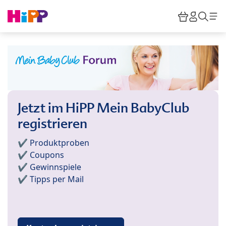
Skip to main content
Warenkor
HiPP M
Such
Jetzt im HiPP Mein BabyClub
registrieren
✔️ Produktproben
✔️ Coupons
✔️ Gewinnspiele
✔️ Tipps per Mail