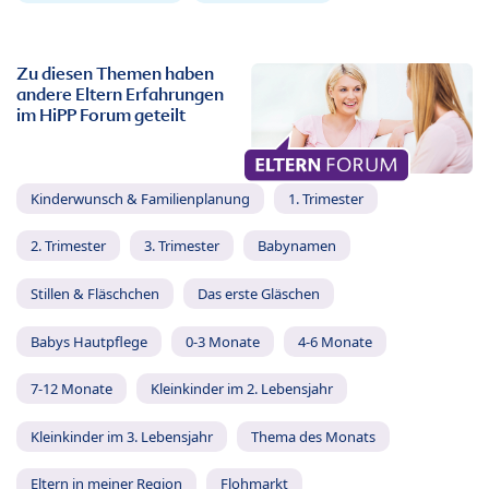
Zu diesen Themen haben
andere Eltern Erfahrungen
im HiPP Forum geteilt
Kinderwunsch & Familienplanung
1. Trimester
2. Trimester
3. Trimester
Babynamen
Stillen & Fläschchen
Das erste Gläschen
Babys Hautpflege
0-3 Monate
4-6 Monate
7-12 Monate
Kleinkinder im 2. Lebensjahr
Kleinkinder im 3. Lebensjahr
Thema des Monats
Eltern in meiner Region
Flohmarkt