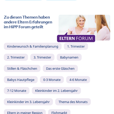
Zu diesen Themen haben
andere Eltern Erfahrungen
im HiPP Forum geteilt
Kinderwunsch & Familienplanung
1. Trimester
2. Trimester
3. Trimester
Babynamen
Stillen & Fläschchen
Das erste Gläschen
Babys Hautpflege
0-3 Monate
4-6 Monate
7-12 Monate
Kleinkinder im 2. Lebensjahr
Kleinkinder im 3. Lebensjahr
Thema des Monats
Eltern in meiner Region
Flohmarkt