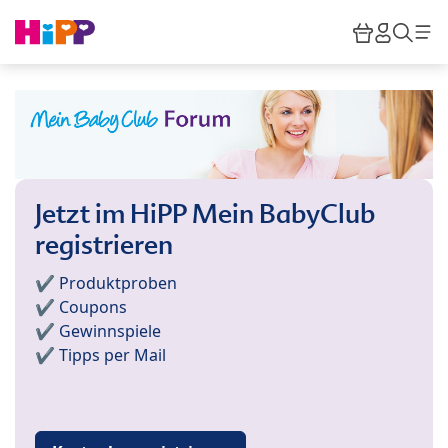
Skip to main content
Warenkor
HiPP M
Such
Jetzt im HiPP Mein BabyClub
registrieren
✔️ Produktproben
✔️ Coupons
✔️ Gewinnspiele
✔️ Tipps per Mail