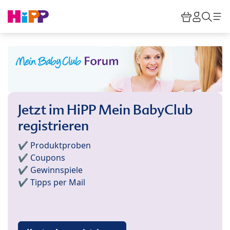
Skip to main content
Warenkor
HiPP M
Such
Jetzt im HiPP Mein BabyClub
registrieren
✔️ Produktproben
✔️ Coupons
✔️ Gewinnspiele
✔️ Tipps per Mail