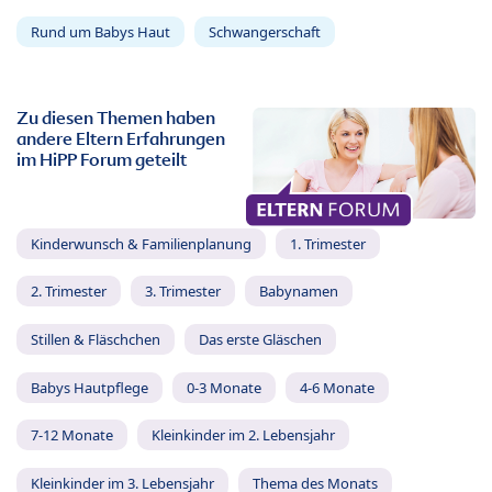
Rund um Babys Haut
Schwangerschaft
Zu diesen Themen haben
andere Eltern Erfahrungen
im HiPP Forum geteilt
Kinderwunsch & Familienplanung
1. Trimester
2. Trimester
3. Trimester
Babynamen
Stillen & Fläschchen
Das erste Gläschen
Babys Hautpflege
0-3 Monate
4-6 Monate
7-12 Monate
Kleinkinder im 2. Lebensjahr
Kleinkinder im 3. Lebensjahr
Thema des Monats