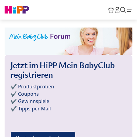
Skip to main content
Warenkor
HiPP M
Such
Jetzt im HiPP Mein BabyClub
registrieren
✔️ Produktproben
✔️ Coupons
✔️ Gewinnspiele
✔️ Tipps per Mail