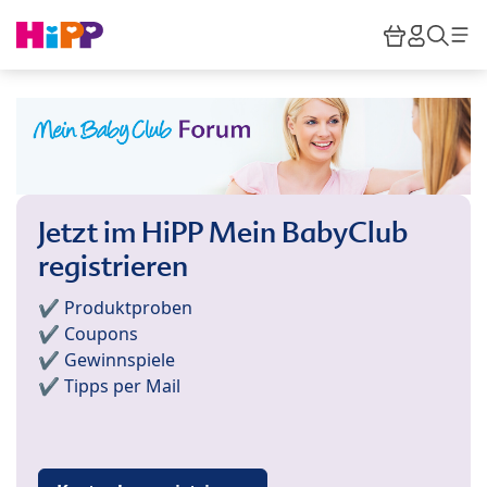
Skip to main content
Warenkor
HiPP M
Such
Jetzt im HiPP Mein BabyClub
registrieren
✔️ Produktproben
✔️ Coupons
✔️ Gewinnspiele
✔️ Tipps per Mail