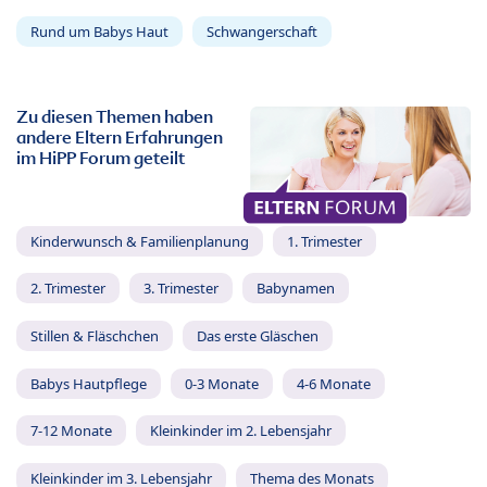
Rund um Babys Haut
Schwangerschaft
Zu diesen Themen haben
andere Eltern Erfahrungen
im HiPP Forum geteilt
Kinderwunsch & Familienplanung
1. Trimester
2. Trimester
3. Trimester
Babynamen
Stillen & Fläschchen
Das erste Gläschen
Babys Hautpflege
0-3 Monate
4-6 Monate
7-12 Monate
Kleinkinder im 2. Lebensjahr
Kleinkinder im 3. Lebensjahr
Thema des Monats