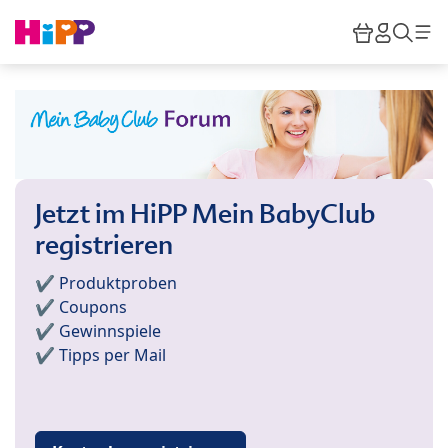
Skip to main content
Warenkor
HiPP M
Such
Jetzt im HiPP Mein BabyClub
registrieren
✔️ Produktproben
✔️ Coupons
✔️ Gewinnspiele
✔️ Tipps per Mail