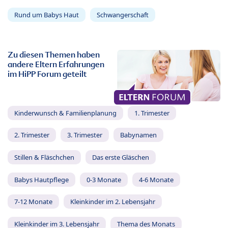
Rund um Babys Haut
Schwangerschaft
Zu diesen Themen haben
andere Eltern Erfahrungen
im HiPP Forum geteilt
Kinderwunsch & Familienplanung
1. Trimester
2. Trimester
3. Trimester
Babynamen
Stillen & Fläschchen
Das erste Gläschen
Babys Hautpflege
0-3 Monate
4-6 Monate
7-12 Monate
Kleinkinder im 2. Lebensjahr
Kleinkinder im 3. Lebensjahr
Thema des Monats