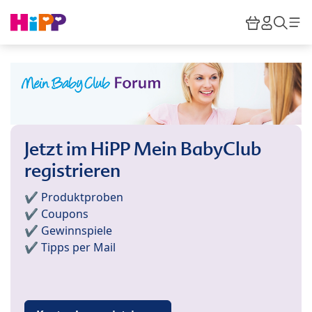
Skip to main content
Warenkor
HiPP M
Such
Jetzt im HiPP Mein BabyClub
registrieren
✔️ Produktproben
✔️ Coupons
✔️ Gewinnspiele
✔️ Tipps per Mail