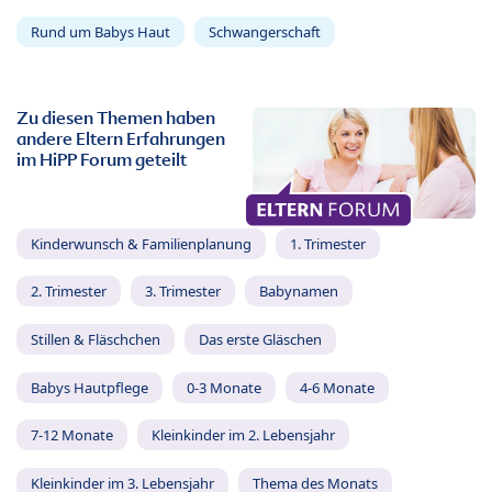
Rund um Babys Haut
Schwangerschaft
Zu diesen Themen haben
andere Eltern Erfahrungen
im HiPP Forum geteilt
Kinderwunsch & Familienplanung
1. Trimester
2. Trimester
3. Trimester
Babynamen
Stillen & Fläschchen
Das erste Gläschen
Babys Hautpflege
0-3 Monate
4-6 Monate
7-12 Monate
Kleinkinder im 2. Lebensjahr
Kleinkinder im 3. Lebensjahr
Thema des Monats