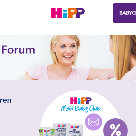
BABYC
eren