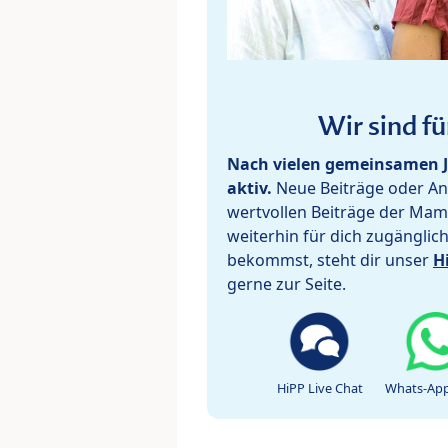
Wir sind fü
Nach vielen gemeinsamen J
aktiv.
Neue Beiträge oder Ant
wertvollen Beiträge der Mam
weiterhin für dich zugänglic
bekommst, steht dir unser
H
gerne zur Seite.
HiPP Live Chat
Whats-App