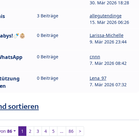
30. Mär 2026 18:28
is
3 Beiträge
allegutendinge
15. Mär 2026 06:26
abys!🍼👶🏼
0 Beiträge
Larissa-Michelle
9. Mär 2026 23:44
WhatsApp
0 Beiträge
cnnn
7. Mär 2026 08:42
stützung
0 Beiträge
Lena_97
7. Mär 2026 07:32
hen
nd sortieren
von
86
1
2
3
4
5
…
86
>