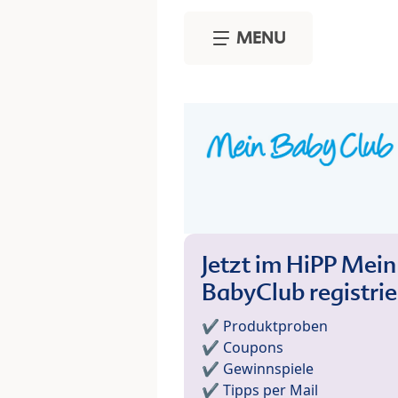
Skip to main content
MENU
Jetzt im HiPP Mein
BabyClub registri
✔️ Produktproben
✔️ Coupons
✔️ Gewinnspiele
✔️ Tipps per Mail