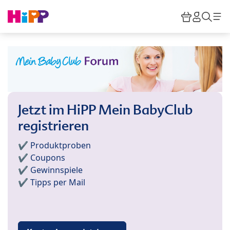
Skip to main content
Warenkor
HiPP M
Such
Jetzt im HiPP Mein BabyClub
registrieren
✔️ Produktproben
✔️ Coupons
✔️ Gewinnspiele
✔️ Tipps per Mail