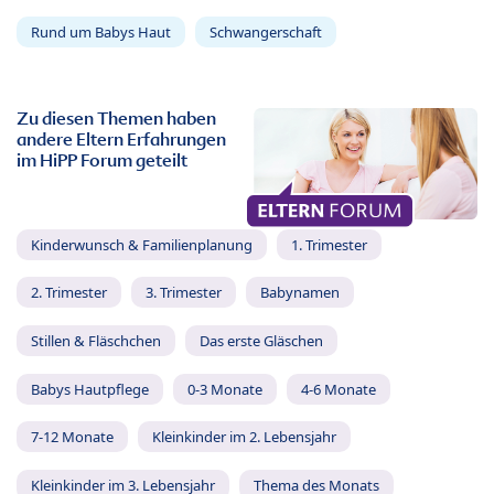
Rund um Babys Haut
Schwangerschaft
Zu diesen Themen haben
andere Eltern Erfahrungen
im HiPP Forum geteilt
Kinderwunsch & Familienplanung
1. Trimester
2. Trimester
3. Trimester
Babynamen
Stillen & Fläschchen
Das erste Gläschen
Babys Hautpflege
0-3 Monate
4-6 Monate
7-12 Monate
Kleinkinder im 2. Lebensjahr
Kleinkinder im 3. Lebensjahr
Thema des Monats