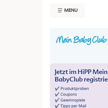
Skip to main content
MENU
Jetzt im HiPP Mein
BabyClub registri
✔️ Produktproben
✔️ Coupons
✔️ Gewinnspiele
✔️ Tipps per Mail