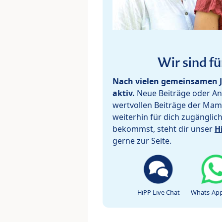
Wir sind fü
Nach vielen gemeinsamen J
aktiv.
Neue Beiträge oder Ant
wertvollen Beiträge der Mam
weiterhin für dich zugänglic
bekommst, steht dir unser
H
gerne zur Seite.
HiPP Live Chat
Whats-App