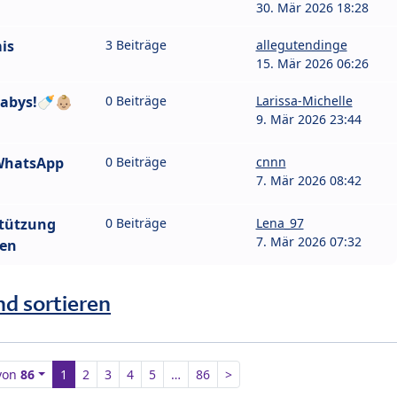
30. Mär 2026 18:28
is
3 Beiträge
allegutendinge
15. Mär 2026 06:26
abys!🍼👶🏼
0 Beiträge
Larissa-Michelle
9. Mär 2026 23:44
WhatsApp
0 Beiträge
cnnn
7. Mär 2026 08:42
stützung
0 Beiträge
Lena_97
7. Mär 2026 07:32
hen
nd sortieren
von
86
1
2
3
4
5
…
86
>