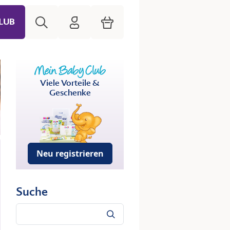
Suche
HiPP Mein Babyclub
Warenkorb
LUB
Viele Vorteile &
Geschenke
Neu registrieren
Suche
Suche