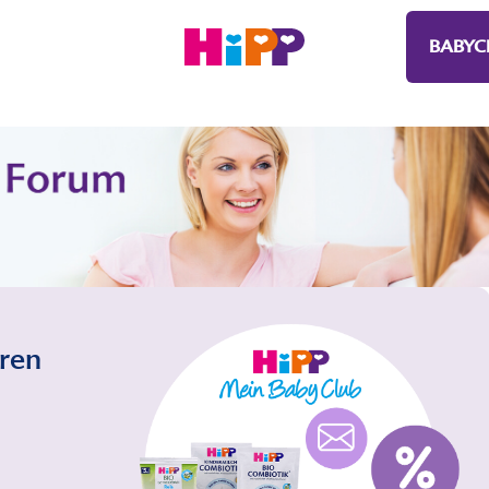
BABYC
eren