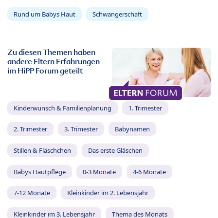
Rund um Babys Haut
Schwangerschaft
Zu diesen Themen haben
andere Eltern Erfahrungen
im HiPP Forum geteilt
Kinderwunsch & Familienplanung
1. Trimester
2. Trimester
3. Trimester
Babynamen
Stillen & Fläschchen
Das erste Gläschen
Babys Hautpflege
0-3 Monate
4-6 Monate
7-12 Monate
Kleinkinder im 2. Lebensjahr
Kleinkinder im 3. Lebensjahr
Thema des Monats