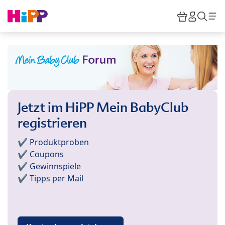
Skip to main content
Warenkor
HiPP M
Such
Jetzt im HiPP Mein BabyClub
registrieren
✔️ Produktproben
✔️ Coupons
✔️ Gewinnspiele
✔️ Tipps per Mail