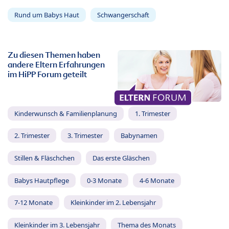
Rund um Babys Haut
Schwangerschaft
Zu diesen Themen haben
andere Eltern Erfahrungen
im HiPP Forum geteilt
Kinderwunsch & Familienplanung
1. Trimester
2. Trimester
3. Trimester
Babynamen
Stillen & Fläschchen
Das erste Gläschen
Babys Hautpflege
0-3 Monate
4-6 Monate
7-12 Monate
Kleinkinder im 2. Lebensjahr
Kleinkinder im 3. Lebensjahr
Thema des Monats