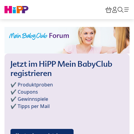
Skip to main content
Warenkor
HiPP M
Such
Jetzt im HiPP Mein BabyClub
registrieren
✔️ Produktproben
✔️ Coupons
✔️ Gewinnspiele
✔️ Tipps per Mail