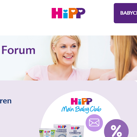
BABYC
eren