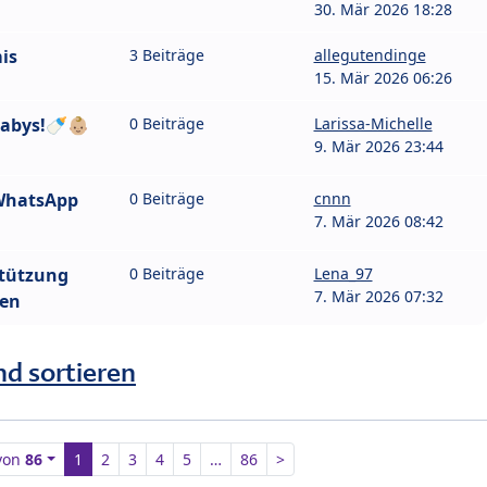
30. Mär 2026 18:28
is
3 Beiträge
allegutendinge
15. Mär 2026 06:26
abys!🍼👶🏼
0 Beiträge
Larissa-Michelle
9. Mär 2026 23:44
WhatsApp
0 Beiträge
cnnn
7. Mär 2026 08:42
stützung
0 Beiträge
Lena_97
7. Mär 2026 07:32
hen
nd sortieren
von
86
1
2
3
4
5
…
86
>