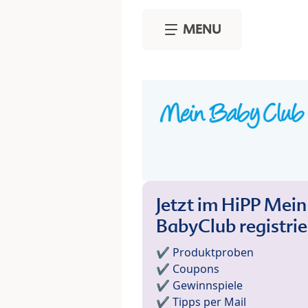
Skip to main content
MENU
Jetzt im HiPP Mein
BabyClub registri
✔️ Produktproben
✔️ Coupons
✔️ Gewinnspiele
✔️ Tipps per Mail