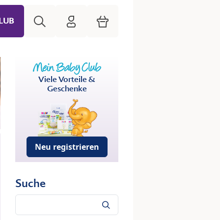
Suche
HiPP Mein Babyclub
Warenkorb
LUB
Viele Vorteile &
Geschenke
Neu registrieren
Suche
Suche