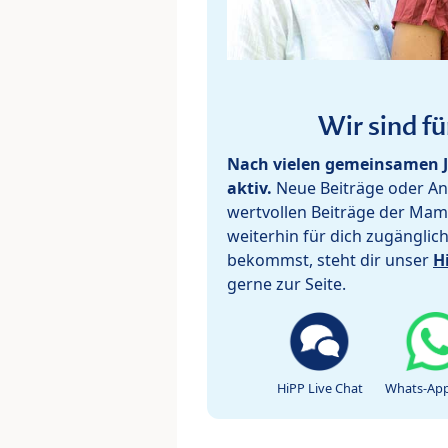
Wir sind fü
Nach vielen gemeinsamen J
aktiv.
Neue Beiträge oder Ant
wertvollen Beiträge der Mam
weiterhin für dich zugänglic
bekommst, steht dir unser
H
gerne zur Seite.
HiPP Live Chat
Whats-App