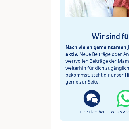
Wir sind fü
Nach vielen gemeinsamen J
aktiv.
Neue Beiträge oder Ant
wertvollen Beiträge der Mam
weiterhin für dich zugänglic
bekommst, steht dir unser
H
gerne zur Seite.
HiPP Live Chat
Whats-App