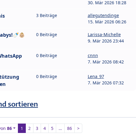
30. Mär 2026 18:28
is
3 Beiträge
allegutendinge
15. Mär 2026 06:26
abys!🍼👶🏼
0 Beiträge
Larissa-Michelle
9. Mär 2026 23:44
WhatsApp
0 Beiträge
cnnn
7. Mär 2026 08:42
stützung
0 Beiträge
Lena_97
7. Mär 2026 07:32
hen
nd sortieren
von
86
1
2
3
4
5
…
86
>