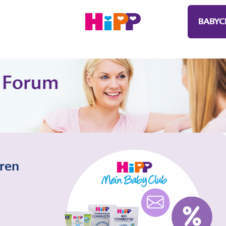
BABYC
eren