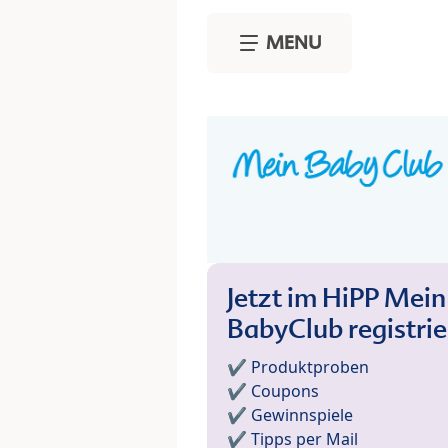
Skip to main content
MENU
Jetzt im HiPP Mein
BabyClub registri
✔️ Produktproben
✔️ Coupons
✔️ Gewinnspiele
✔️ Tipps per Mail