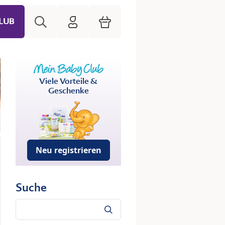
Suche
HiPP Mein Babyclub
Warenkorb
LUB
Viele Vorteile &
Geschenke
Neu registrieren
Suche
Suche