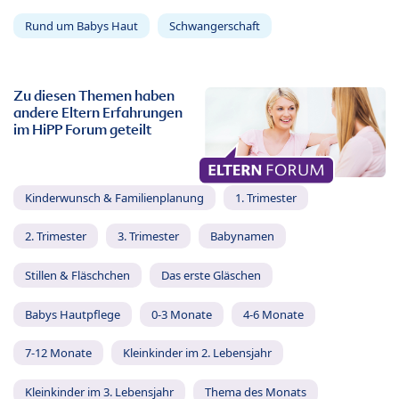
Rund um Babys Haut
Schwangerschaft
Zu diesen Themen haben
andere Eltern Erfahrungen
im HiPP Forum geteilt
Kinderwunsch & Familienplanung
1. Trimester
2. Trimester
3. Trimester
Babynamen
Stillen & Fläschchen
Das erste Gläschen
Babys Hautpflege
0-3 Monate
4-6 Monate
7-12 Monate
Kleinkinder im 2. Lebensjahr
Kleinkinder im 3. Lebensjahr
Thema des Monats