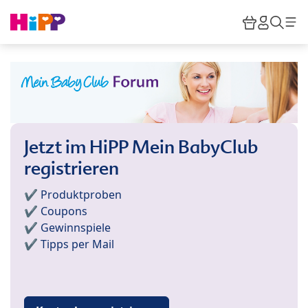
Skip to main content
Warenkor
HiPP M
Such
Jetzt im HiPP Mein BabyClub
registrieren
✔️ Produktproben
✔️ Coupons
✔️ Gewinnspiele
✔️ Tipps per Mail