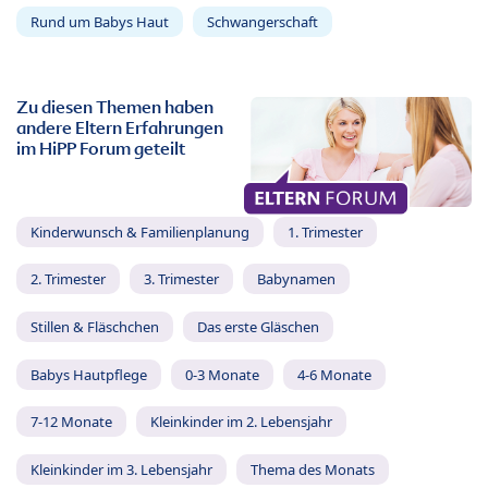
Rund um Babys Haut
Schwangerschaft
Zu diesen Themen haben
andere Eltern Erfahrungen
im HiPP Forum geteilt
Kinderwunsch & Familienplanung
1. Trimester
2. Trimester
3. Trimester
Babynamen
Stillen & Fläschchen
Das erste Gläschen
Babys Hautpflege
0-3 Monate
4-6 Monate
7-12 Monate
Kleinkinder im 2. Lebensjahr
Kleinkinder im 3. Lebensjahr
Thema des Monats