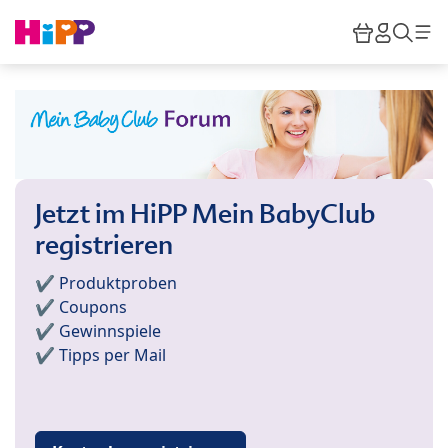
Skip to main content
Warenkor
HiPP M
Such
Jetzt im HiPP Mein BabyClub
registrieren
✔️ Produktproben
✔️ Coupons
✔️ Gewinnspiele
✔️ Tipps per Mail