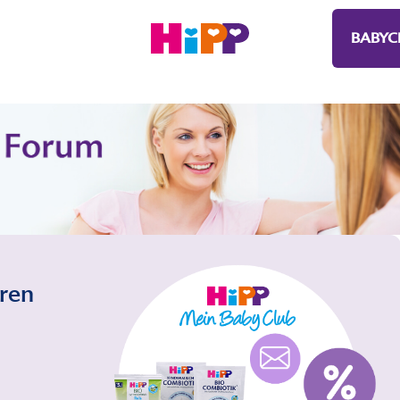
BABYC
eren