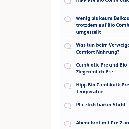
HiPP Pre Bio Combiotik
wenig bis kaum Beikost
trotzdem auf Bio Comb
umgestellt
Was tun beim Verweige
Comfort Nahrung?
Combiotic Pre und Bio
Ziegenmilch Pre
Hipp Bio Combiotik Pre
Temperatur
Plötzlich harter Stuhl
Abendbrot mit Pre 2 a