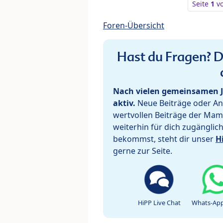
Seite
1
v
Foren-Übersicht
Hast du Fragen? De
Nach vielen gemeinsamen J
aktiv.
Neue Beiträge oder Ant
wertvollen Beiträge der Mam
weiterhin für dich zugänglic
bekommst, steht dir unser
H
gerne zur Seite.
HiPP Live Chat
Whats-App