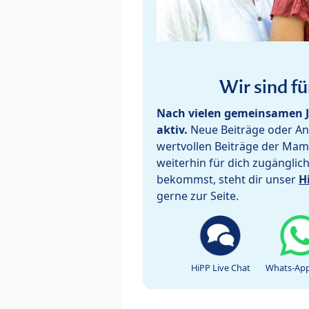
Wir sind fü
Nach vielen gemeinsamen J
aktiv.
Neue Beiträge oder Ant
wertvollen Beiträge der Mam
weiterhin für dich zugänglic
bekommst, steht dir unser
H
gerne zur Seite.
HiPP Live Chat
Whats-App