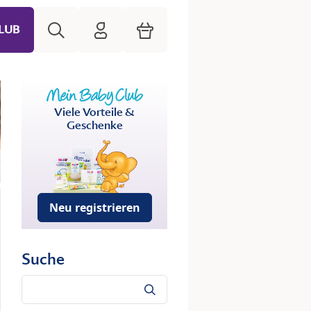
Suche
HiPP Mein Babyclub
Warenkorb
LUB
Viele Vorteile &
Geschenke
Neu registrieren
Suche
Suche