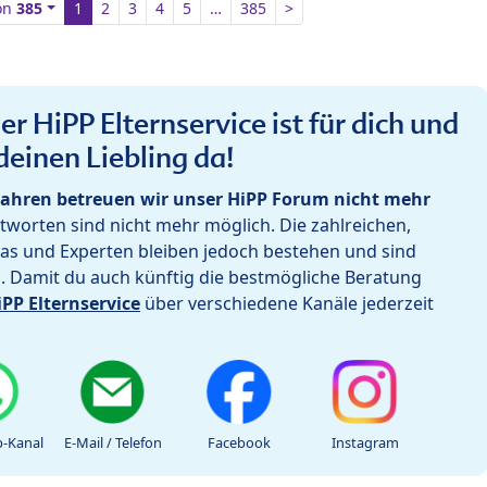
on
385
1
2
3
4
5
…
385
>
r HiPP Elternservice ist für dich und
deinen Liebling da!
ahren betreuen wir unser HiPP Forum nicht mehr
worten sind nicht mehr möglich. Die zahlreichen,
as und Experten bleiben jedoch bestehen und sind
h. Damit du auch künftig die bestmögliche Beratung
iPP Elternservice
über verschiedene Kanäle jederzeit
-Kanal
E-Mail / Telefon
Facebook
Instagram