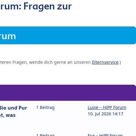
rum: Fragen zur
orum
iteren Fragen, wende dich gerne an unseren
Elternservice
.)
Bio und Pur
1 Beitrag
Luise – HiPP Forum
10. Jul 2026 14:17
ht, was
1 Beitrag
Eva – HiPP Forum