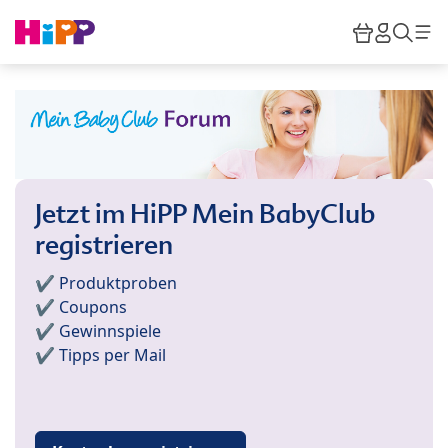
Skip to main content
Warenkor
HiPP M
Such
Jetzt im HiPP Mein BabyClub
registrieren
✔️ Produktproben
✔️ Coupons
✔️ Gewinnspiele
✔️ Tipps per Mail