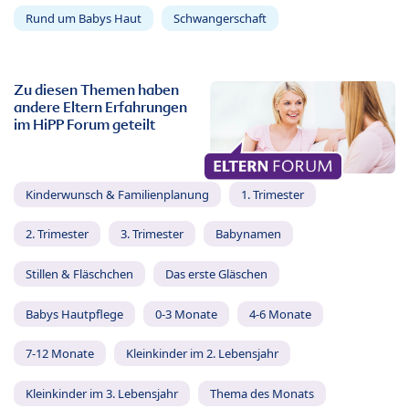
Rund um Babys Haut
Schwangerschaft
Zu diesen Themen haben
andere Eltern Erfahrungen
im HiPP Forum geteilt
Kinderwunsch & Familienplanung
1. Trimester
2. Trimester
3. Trimester
Babynamen
Stillen & Fläschchen
Das erste Gläschen
Babys Hautpflege
0-3 Monate
4-6 Monate
7-12 Monate
Kleinkinder im 2. Lebensjahr
Kleinkinder im 3. Lebensjahr
Thema des Monats