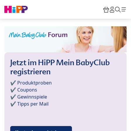
Skip to main content
Warenkor
HiPP M
Such
Jetzt im HiPP Mein BabyClub
registrieren
✔️ Produktproben
✔️ Coupons
✔️ Gewinnspiele
✔️ Tipps per Mail