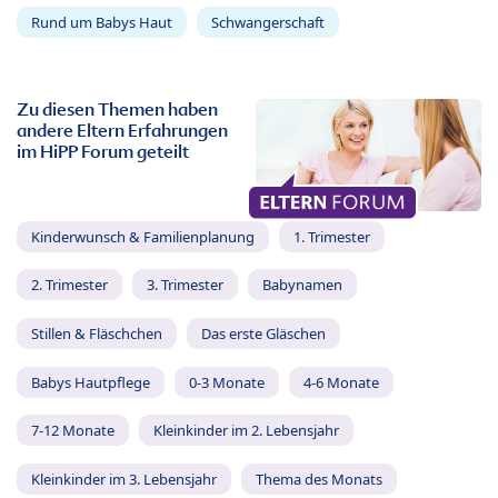
Rund um Babys Haut
Schwangerschaft
Zu diesen Themen haben
andere Eltern Erfahrungen
im HiPP Forum geteilt
Kinderwunsch & Familienplanung
1. Trimester
2. Trimester
3. Trimester
Babynamen
Stillen & Fläschchen
Das erste Gläschen
Babys Hautpflege
0-3 Monate
4-6 Monate
7-12 Monate
Kleinkinder im 2. Lebensjahr
Kleinkinder im 3. Lebensjahr
Thema des Monats