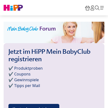
Skip to main content
Warenkor
HiPP M
Such
Jetzt im HiPP Mein BabyClub
registrieren
✔️ Produktproben
✔️ Coupons
✔️ Gewinnspiele
✔️ Tipps per Mail