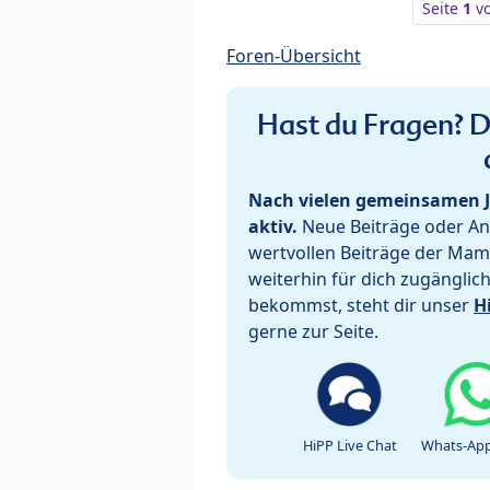
Seite
1
v
Foren-Übersicht
Hast du Fragen? De
Nach vielen gemeinsamen J
aktiv.
Neue Beiträge oder Ant
wertvollen Beiträge der Mam
weiterhin für dich zugänglic
bekommst, steht dir unser
H
gerne zur Seite.
HiPP Live Chat
Whats-App