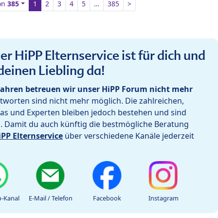
on
385
1
2
3
4
5
…
385
>
r HiPP Elternservice ist für dich und
deinen Liebling da!
ahren betreuen wir unser HiPP Forum nicht mehr
worten sind nicht mehr möglich. Die zahlreichen,
as und Experten bleiben jedoch bestehen und sind
h. Damit du auch künftig die bestmögliche Beratung
iPP Elternservice
über verschiedene Kanäle jederzeit
-Kanal
E-Mail / Telefon
Facebook
Instagram