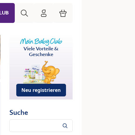
Suche
HiPP Mein Babyclub
Warenkorb
LUB
Viele Vorteile &
Geschenke
Neu registrieren
Suche
Suche