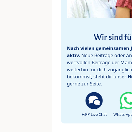
Wir sind fü
Nach vielen gemeinsamen J
aktiv.
Neue Beiträge oder Ant
wertvollen Beiträge der Mam
weiterhin für dich zugänglic
bekommst, steht dir unser
H
gerne zur Seite.
HiPP Live Chat
Whats-App