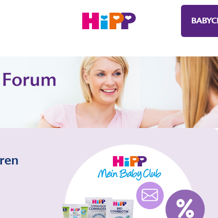
BABYC
eren