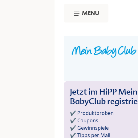
Skip to main content
MENU
Jetzt im HiPP Mein
BabyClub registri
✔️ Produktproben
✔️ Coupons
✔️ Gewinnspiele
✔️ Tipps per Mail