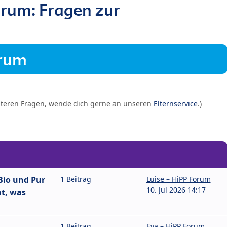
rum: Fragen zur
orum
iteren Fragen, wende dich gerne an unseren
Elternservice
.)
Bio und Pur
1 Beitrag
Luise – HiPP Forum
10. Jul 2026 14:17
ht, was
1 Beitrag
Eva – HiPP Forum