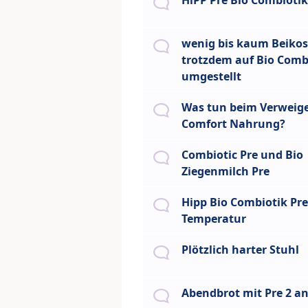
HiPP Pre Bio Combiotik
wenig bis kaum Beikost
trotzdem auf Bio Comb
umgestellt
Was tun beim Verweige
Comfort Nahrung?
Combiotic Pre und Bio
Ziegenmilch Pre
Hipp Bio Combiotik Pre
Temperatur
Plötzlich harter Stuhl
Abendbrot mit Pre 2 a