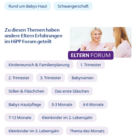
Rund um Babys Haut
Schwangerschaft
Zu diesen Themen haben
andere Eltern Erfahrungen
im HiPP Forum geteilt
Kinderwunsch & Familienplanung
1. Trimester
2. Trimester
3. Trimester
Babynamen
Stillen & Fläschchen
Das erste Gläschen
Babys Hautpflege
0-3 Monate
4-6 Monate
7-12 Monate
Kleinkinder im 2. Lebensjahr
Kleinkinder im 3. Lebensjahr
Thema des Monats