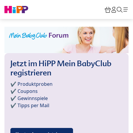
Skip to main content
Warenkor
HiPP M
Such
Jetzt im HiPP Mein BabyClub
registrieren
✔️ Produktproben
✔️ Coupons
✔️ Gewinnspiele
✔️ Tipps per Mail