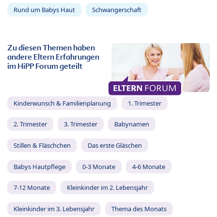
Rund um Babys Haut
Schwangerschaft
Zu diesen Themen haben
andere Eltern Erfahrungen
im HiPP Forum geteilt
Kinderwunsch & Familienplanung
1. Trimester
2. Trimester
3. Trimester
Babynamen
Stillen & Fläschchen
Das erste Gläschen
Babys Hautpflege
0-3 Monate
4-6 Monate
7-12 Monate
Kleinkinder im 2. Lebensjahr
Kleinkinder im 3. Lebensjahr
Thema des Monats