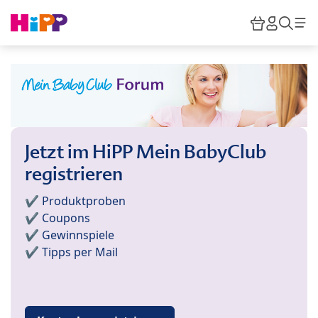
Skip to main content
Warenkor
HiPP M
Such
Jetzt im HiPP Mein BabyClub
registrieren
✔️ Produktproben
✔️ Coupons
✔️ Gewinnspiele
✔️ Tipps per Mail