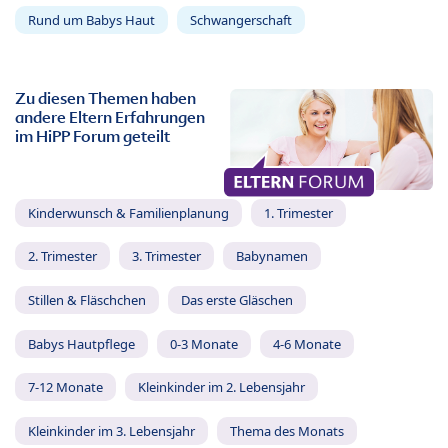
Rund um Babys Haut
Schwangerschaft
Zu diesen Themen haben
andere Eltern Erfahrungen
im HiPP Forum geteilt
Kinderwunsch & Familienplanung
1. Trimester
2. Trimester
3. Trimester
Babynamen
Stillen & Fläschchen
Das erste Gläschen
Babys Hautpflege
0-3 Monate
4-6 Monate
7-12 Monate
Kleinkinder im 2. Lebensjahr
Kleinkinder im 3. Lebensjahr
Thema des Monats