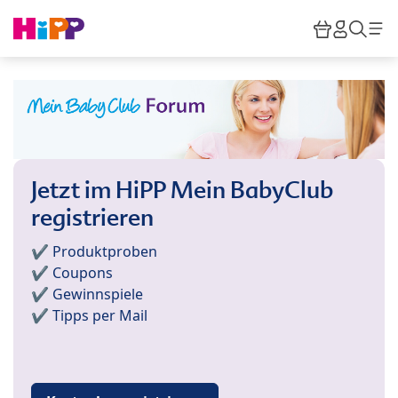
Skip to main content
Warenkor
HiPP M
Such
Jetzt im HiPP Mein BabyClub
registrieren
✔️ Produktproben
✔️ Coupons
✔️ Gewinnspiele
✔️ Tipps per Mail