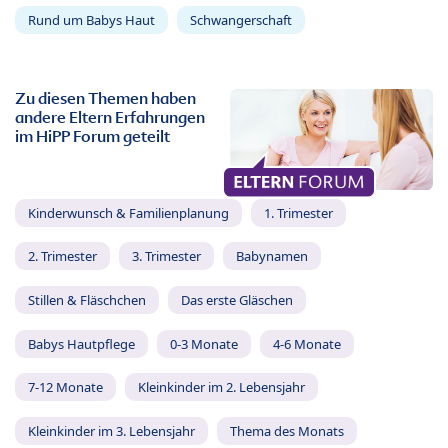
Rund um Babys Haut
Schwangerschaft
Zu diesen Themen haben
andere Eltern Erfahrungen
im HiPP Forum geteilt
Kinderwunsch & Familienplanung
1. Trimester
2. Trimester
3. Trimester
Babynamen
Stillen & Fläschchen
Das erste Gläschen
Babys Hautpflege
0-3 Monate
4-6 Monate
7-12 Monate
Kleinkinder im 2. Lebensjahr
Kleinkinder im 3. Lebensjahr
Thema des Monats