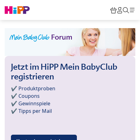
Skip to main content
Warenkor
HiPP M
Such
Jetzt im HiPP Mein BabyClub
registrieren
✔️ Produktproben
✔️ Coupons
✔️ Gewinnspiele
✔️ Tipps per Mail