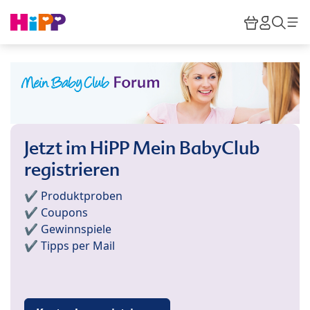
Skip to main content
Warenkor
HiPP M
Such
Jetzt im HiPP Mein BabyClub
registrieren
✔️ Produktproben
✔️ Coupons
✔️ Gewinnspiele
✔️ Tipps per Mail