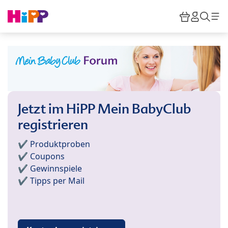
Skip to main content
Warenkor
HiPP M
Such
Jetzt im HiPP Mein BabyClub
registrieren
✔️ Produktproben
✔️ Coupons
✔️ Gewinnspiele
✔️ Tipps per Mail