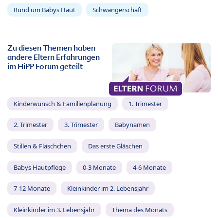
Rund um Babys Haut
Schwangerschaft
Zu diesen Themen haben
andere Eltern Erfahrungen
im HiPP Forum geteilt
Kinderwunsch & Familienplanung
1. Trimester
2. Trimester
3. Trimester
Babynamen
Stillen & Fläschchen
Das erste Gläschen
Babys Hautpflege
0-3 Monate
4-6 Monate
7-12 Monate
Kleinkinder im 2. Lebensjahr
Kleinkinder im 3. Lebensjahr
Thema des Monats