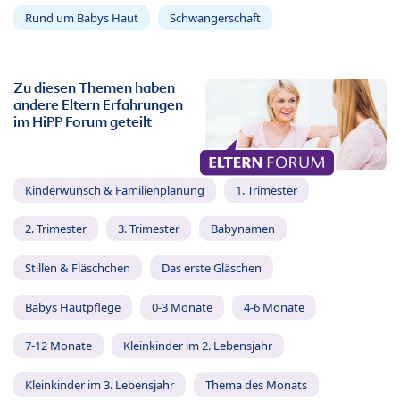
Rund um Babys Haut
Schwangerschaft
Zu diesen Themen haben
andere Eltern Erfahrungen
im HiPP Forum geteilt
Kinderwunsch & Familienplanung
1. Trimester
2. Trimester
3. Trimester
Babynamen
Stillen & Fläschchen
Das erste Gläschen
Babys Hautpflege
0-3 Monate
4-6 Monate
7-12 Monate
Kleinkinder im 2. Lebensjahr
Kleinkinder im 3. Lebensjahr
Thema des Monats