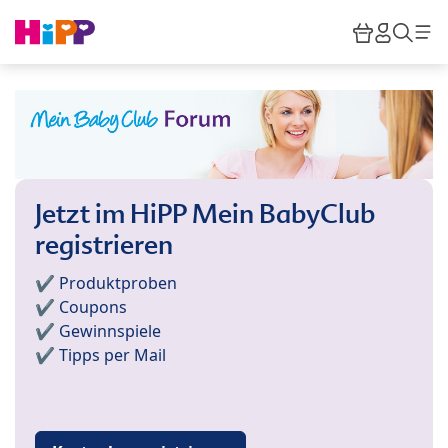
Skip to main content
Warenkor
HiPP M
Such
Jetzt im HiPP Mein BabyClub
registrieren
✔️ Produktproben
✔️ Coupons
✔️ Gewinnspiele
✔️ Tipps per Mail