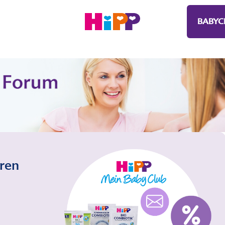
BABYC
eren