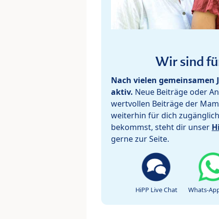
Wir sind fü
Nach vielen gemeinsamen J
aktiv.
Neue Beiträge oder Ant
wertvollen Beiträge der Mam
weiterhin für dich zugänglic
bekommst, steht dir unser
H
gerne zur Seite.
HiPP Live Chat
Whats-App