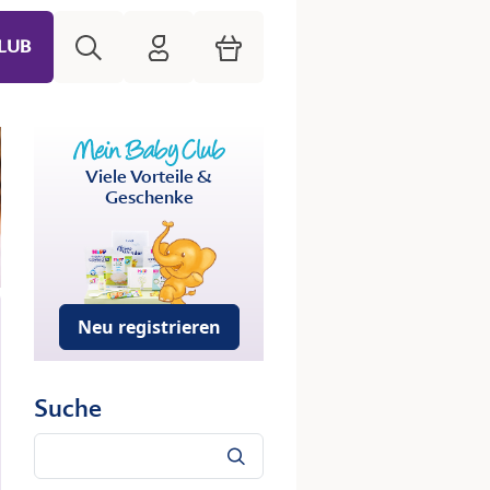
Suche
HiPP Mein Babyclub
Warenkorb
LUB
Viele Vorteile &
Geschenke
Neu registrieren
Suche
Suche