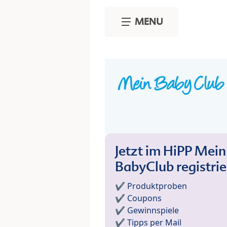
Skip to main content
MENU
Jetzt im HiPP Mein
BabyClub registri
✔️ Produktproben
✔️ Coupons
✔️ Gewinnspiele
✔️ Tipps per Mail