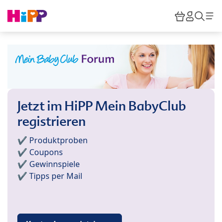
Skip to main content
Warenkor
HiPP M
Such
Jetzt im HiPP Mein BabyClub
registrieren
✔️ Produktproben
✔️ Coupons
✔️ Gewinnspiele
✔️ Tipps per Mail