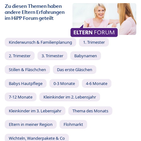
Zu diesen Themen haben
andere Eltern Erfahrungen
im HiPP Forum geteilt
Kinderwunsch & Familienplanung
1. Trimester
2. Trimester
3. Trimester
Babynamen
Stillen & Fläschchen
Das erste Gläschen
Babys Hautpflege
0-3 Monate
4-6 Monate
7-12 Monate
Kleinkinder im 2. Lebensjahr
Kleinkinder im 3. Lebensjahr
Thema des Monats
Eltern in meiner Region
Flohmarkt
Wichteln, Wanderpakete & Co