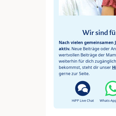
Wir sind fü
Nach vielen gemeinsamen J
aktiv.
Neue Beiträge oder Ant
wertvollen Beiträge der Mam
weiterhin für dich zugänglic
bekommst, steht dir unser
H
gerne zur Seite.
HiPP Live Chat
Whats-App