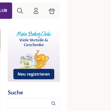
Suche
HiPP Mein Babyclub
Warenkorb
LUB
Viele Vorteile &
Geschenke
Neu registrieren
Suche
Suche