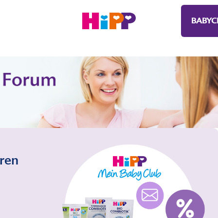
BABYC
eren