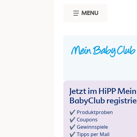
Skip to main content
MENU
Jetzt im HiPP Mein
BabyClub registri
✔️ Produktproben
✔️ Coupons
✔️ Gewinnspiele
✔️ Tipps per Mail