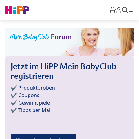
Skip to main content
Warenkor
HiPP M
Such
Jetzt im HiPP Mein BabyClub
registrieren
✔️ Produktproben
✔️ Coupons
✔️ Gewinnspiele
✔️ Tipps per Mail