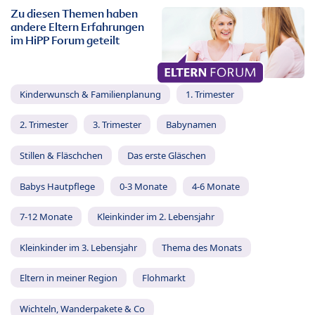
Zu diesen Themen haben
andere Eltern Erfahrungen
im HiPP Forum geteilt
Kinderwunsch & Familienplanung
1. Trimester
2. Trimester
3. Trimester
Babynamen
Stillen & Fläschchen
Das erste Gläschen
Babys Hautpflege
0-3 Monate
4-6 Monate
7-12 Monate
Kleinkinder im 2. Lebensjahr
Kleinkinder im 3. Lebensjahr
Thema des Monats
Eltern in meiner Region
Flohmarkt
Wichteln, Wanderpakete & Co