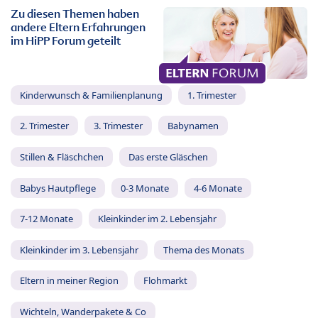
Zu diesen Themen haben
andere Eltern Erfahrungen
im HiPP Forum geteilt
Kinderwunsch & Familienplanung
1. Trimester
2. Trimester
3. Trimester
Babynamen
Stillen & Fläschchen
Das erste Gläschen
Babys Hautpflege
0-3 Monate
4-6 Monate
7-12 Monate
Kleinkinder im 2. Lebensjahr
Kleinkinder im 3. Lebensjahr
Thema des Monats
Eltern in meiner Region
Flohmarkt
Wichteln, Wanderpakete & Co