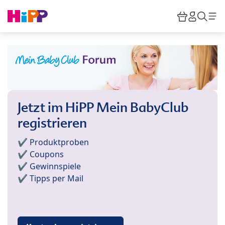
Skip to main content
Warenkor
HiPP M
Such
Jetzt im HiPP Mein BabyClub
registrieren
✔️ Produktproben
✔️ Coupons
✔️ Gewinnspiele
✔️ Tipps per Mail